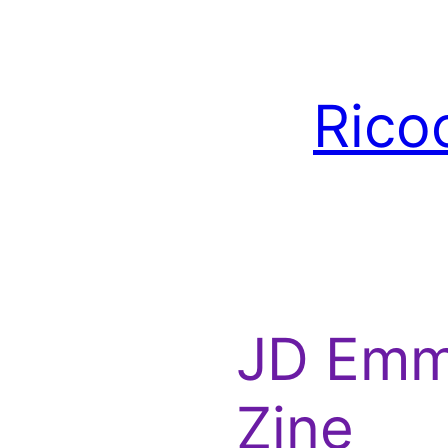
Ricoc
JD Emm
Zine