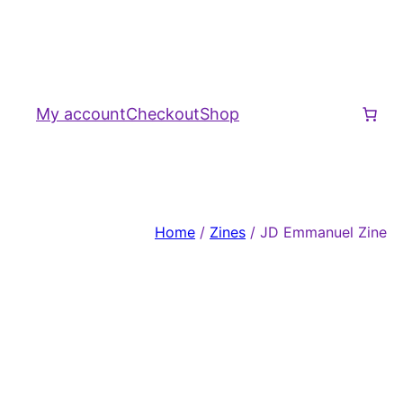
Skip
to
content
My account
Checkout
Shop
Home
/
Zines
/ JD Emmanuel Zine