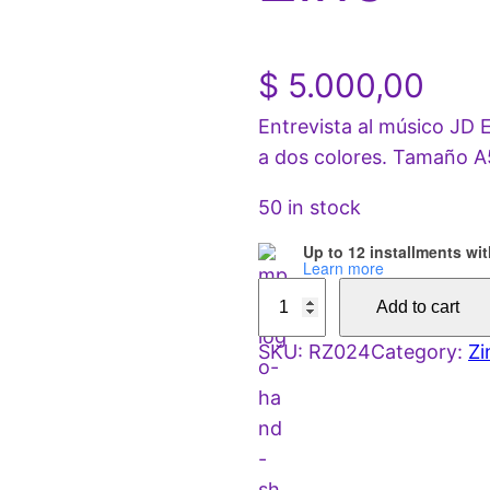
$
5.000,00
Entrevista al músico JD 
a dos colores. Tamaño A5
50 in stock
Up to 12 installments wi
Learn more
J
Add to cart
D
SKU:
RZ024
Category:
Zi
E
m
m
a
n