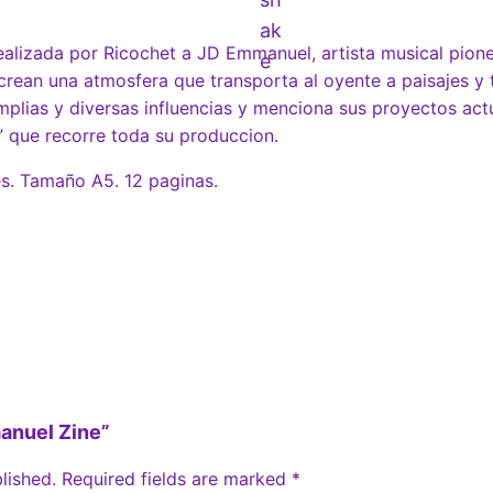
u
e
realizada por Ricochet a JD Emmanuel, artista musical pione
l
crean una atmosfera que transporta al oyente a paisajes y
plias y diversas influencias y menciona sus proyectos act
Z
” que recorre toda su produccion.
i
n
es. Tamaño A5. 12 paginas.
e
q
u
a
n
t
i
t
manuel Zine”
y
lished.
Required fields are marked
*