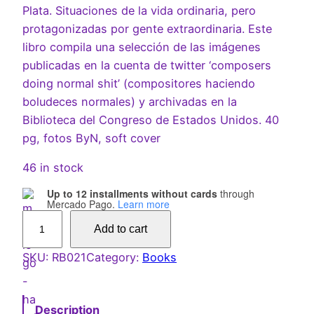
Plata. Situaciones de la vida ordinaria, pero
protagonizadas por gente extraordinaria. Este
libro compila una selección de las imágenes
publicadas en la cuenta de twitter ‘composers
doing normal shit’ (compositores haciendo
boludeces normales) y archivadas en la
Biblioteca del Congreso de Estados Unidos. 40
pg, fotos ByN, soft cover
46 in stock
Up to 12 installments without cards
through
Mercado Pago.
Learn more
E
Add to cart
s
c
SKU:
RB021
Category:
Books
e
n
Description
a