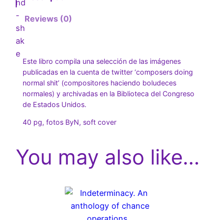
s
Reviews (0)
d
i
a
r
Este libro compila una selección de las imágenes
publicadas en la cuenta de twitter ‘composers doing
i
normal shit’ (compositores haciendo boludeces
a
normales) y archivadas en la Biblioteca del Congreso
s
de Estados Unidos.
d
40 pg, fotos ByN, soft cover
e
c
You may also like…
o
m
p
o
s
i