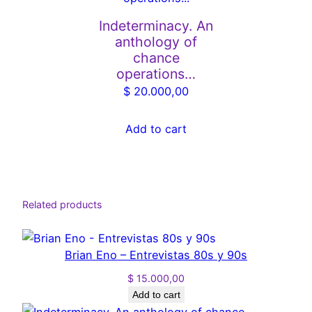
t
Indeterminacy. An
o
anthology of
r
chance
e
operations…
s
$
20.000,00
q
u
Add to cart
a
n
t
i
Related products
t
y
Brian Eno – Entrevistas 80s y 90s
$
15.000,00
Add to cart